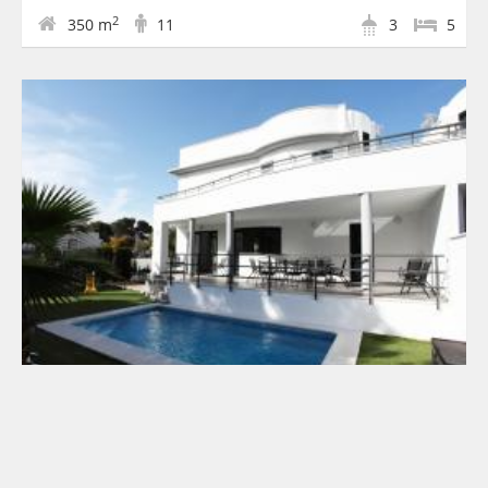
2
350 m
11
3
5
Villa Can Pastilla II
Ab € 150 Pro Nacht