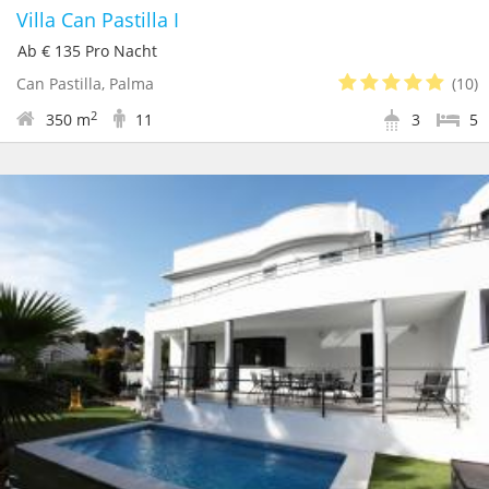
Villa Can Pastilla I
Ab € 135 Pro Nacht
Can Pastilla, Palma
(10)
2
350 m
11
3
5