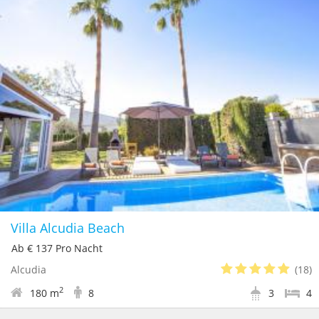
Villa Alcudia Beach
Ab € 137 Pro Nacht
Alcudia
(18)
2
180 m
8
3
4