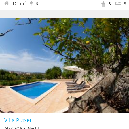
2
121 m
6
3
3
Villa Putxet
Ab € 92 Pro Nacht