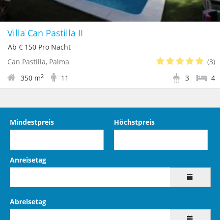
Villa Can Pastilla II
Ab € 150 Pro Nacht
Can Pastilla, Palma
(3)
2
350 m
11
3
4
Mindestpreis
Höchstpreis
Anreisetag
Abreisetag