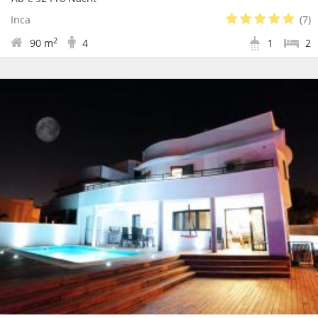
Inca
(7)
2
90 m
4
1
2